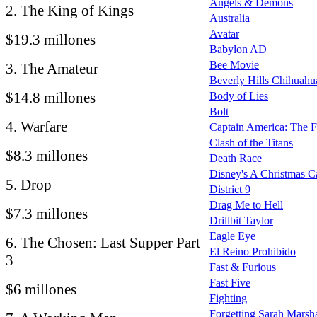
Angels & Demons
2. The King of Kings
Australia
Avatar
$19.3 millones
Babylon AD
Bee Movie
3. The Amateur
Beverly Hills Chihuahu
$14.8 millones
Body of Lies
Bolt
4. Warfare
Captain America: The F
Clash of the Titans
$8.3 millones
Death Race
Disney's A Christmas C
5. Drop
District 9
Drag Me to Hell
$7.3 millones
Drillbit Taylor
Eagle Eye
6. The Chosen: Last Supper Part
El Reino Prohibido
3
Fast & Furious
Fast Five
$6 millones
Fighting
Forgetting Sarah Marsha