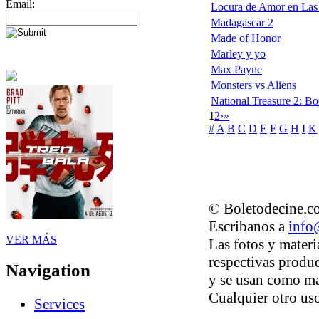
Email:
Locura de Amor en Las
Madagascar 2
Made of Honor
Marley y yo
Max Payne
Monsters vs Aliens
National Treasure 2: Bo
1
2
›
»
#
A
B
C
D
E
F
G
H
I
K
© Boletodecine.co
Escribanos a
info
VER MÁS
Las fotos y materi
respectivas produc
Navigation
y se usan como ma
Cualquier otro uso
Services