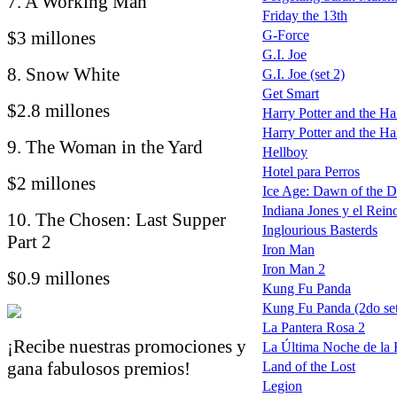
7. A Working Man
Friday the 13th
$3 millones
G-Force
G.I. Joe
8. Snow White
G.I. Joe (set 2)
Get Smart
$2.8 millones
Harry Potter and the Hal
Harry Potter and the Hal
9. The Woman in the Yard
Hellboy
Hotel para Perros
$2 millones
Ice Age: Dawn of the D
Indiana Jones y el Reino
10. The Chosen: Last Supper
Inglourious Basterds
Part 2
Iron Man
Iron Man 2
$0.9 millones
Kung Fu Panda
Kung Fu Panda (2do se
La Pantera Rosa 2
¡Recibe nuestras promociones y
La Última Noche de la
gana fabulosos premios!
Land of the Lost
Legion