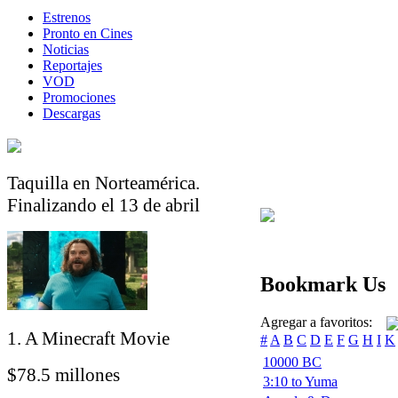
Estrenos
Pronto en Cines
Noticias
Reportajes
VOD
Promociones
Descargas
Taquilla en Norteamérica.
Finalizando el 13 de abril
Bookmark Us
Agregar a favoritos:
1. A Minecraft Movie
#
A
B
C
D
E
F
G
H
I
K
10000 BC
$78.5 millones
3:10 to Yuma