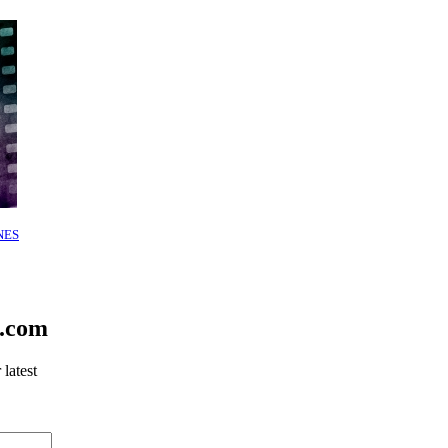
NES
e.com
latest