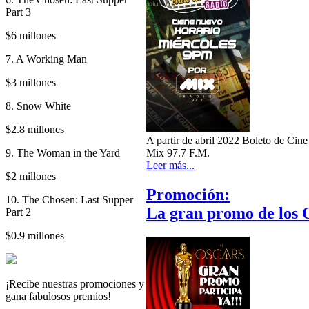
Part 3
$6 millones
7. A Working Man
$3 millones
8. Snow White
$2.8 millones
A partir de abril 2022 Boleto de Cine
9. The Woman in the Yard
Mix 97.7 F.M.
Leer más...
$2 millones
Promoción:
10. The Chosen: Last Supper
La gran promo de los O
Part 2
$0.9 millones
¡Recibe nuestras promociones y
gana fabulosos premios!