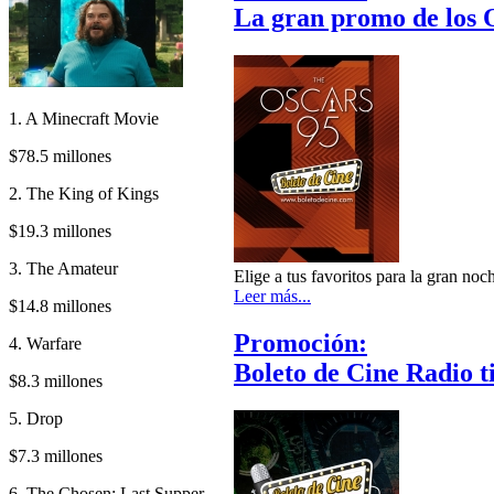
La gran promo de los O
1. A Minecraft Movie
$78.5 millones
2. The King of Kings
$19.3 millones
3. The Amateur
Elige a tus favoritos para la gran no
Leer más...
$14.8 millones
Promoción:
4. Warfare
Boleto de Cine Radio t
$8.3 millones
5. Drop
$7.3 millones
6. The Chosen: Last Supper