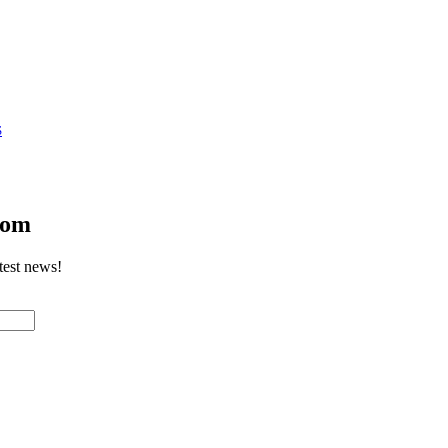
S
com
test news!