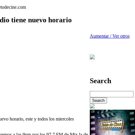
dio tiene nuevo horario
Aumentar / Ver otros
Search
evo horario, este y todos los miercoles
taremos a las 9pm por los 97.7 FM de Mix la de