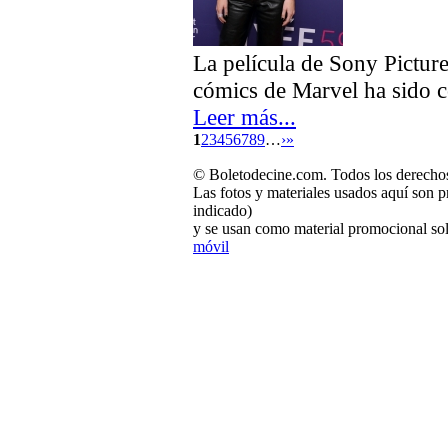
La película de Sony Picture
cómics de Marvel ha sido co
Leer más...
1
2
3
4
5
6
7
8
9
…
›
»
© Boletodecine.com. Todos los derechos
Las fotos y materiales usados aquí son p
indicado)
y se usan como material promocional sol
móvil