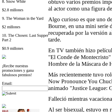
obtuvo varios premios imp
8. Snow White
al actor como una figura de 
$2.8 millones
Algo curioso es que uno de 
9. The Woman in the Yard
Bourne, en una mini serie 
$2 millones
recuperada por la versión 
10. The Chosen: Last Supper
tarde.
Part 2
$0.9 millones
En TV también hizo película
"El Conde de Montecristo"
Hombre de la Máscara de H
¡Recibe nuestras
promociones y gana
Más recientemente tuvo rol
fabulosos premios!
Now Pronounce You Chuck 
Email:
animado "Justice League: 
Falleció mientras vacacion
Al ser bisexual, estuvo en