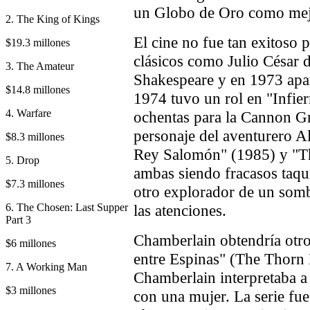
un Globo de Oro como mejo
2. The King of Kings
El cine no fue tan exitoso
$19.3 millones
clásicos como Julio César 
3. The Amateur
Shakespeare y en 1973 apa
$14.8 millones
1974 tuvo un rol en "Infier
4. Warfare
ochentas para la Cannon Gr
personaje del aventurero A
$8.3 millones
Rey Salomón" (1985) y "Th
5. Drop
ambas siendo fracasos taqui
$7.3 millones
otro explorador de un somb
6. The Chosen: Last Supper
las atenciones.
Part 3
Chamberlain obtendría otro
$6 millones
entre Espinas" (The Thorn 
7. A Working Man
Chamberlain interpretaba a
$3 millones
con una mujer. La serie fu