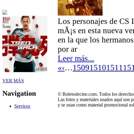
Los personajes de CS L
mÃ¡s en esta nueva ve
en la que los hermanos
por ar
Leer más...
«
‹
…
1509
1510
1511
15
VER MÁS
Navigation
© Boletodecine.com. Todos los derechos
Las fotos y materiales usados aquí son p
y se usan como material promocional sol
Services