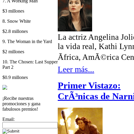
7. A Working Man
$3 millones
8. Snow White
$2.8 millones
La actriz Angelina Joli
9. The Woman in the Yard
la vida real, Kathi Ly
$2 millones
Ãfrica, AmÃ©rica Cent
10. The Chosen: Last Supper
Part 2
Leer más...
$0.9 millones
Primer Vistazo:
CrÃ³nicas de Narni
¡Recibe nuestras
promociones y gana
fabulosos premios!
Email: