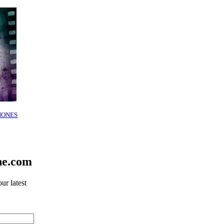
IONES
ne.com
ur latest