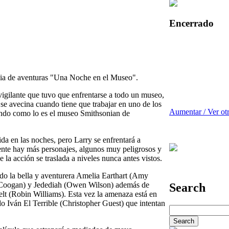
Encerrado
edia de aventuras "Una Noche en el Museo".
vigilante que tuvo que enfrentarse a todo un museo,
se avecina cuando tiene que trabajar en uno de los
Aumentar / Ver ot
do como lo es el museo Smithsonian de
a en las noches, pero Larry se enfrentará a
ente hay más personajes, algunos muy peligrosos y
 la acción se traslada a niveles nunca antes vistos.
ndo la bella y aventurera Amelia Earthart (Amy
 Coogan) y Jedediah (Owen Wilson) además de
Search
elt (Robin Williams). Esta vez la amenaza está en
 Iván El Terrible (Christopher Guest) que intentan