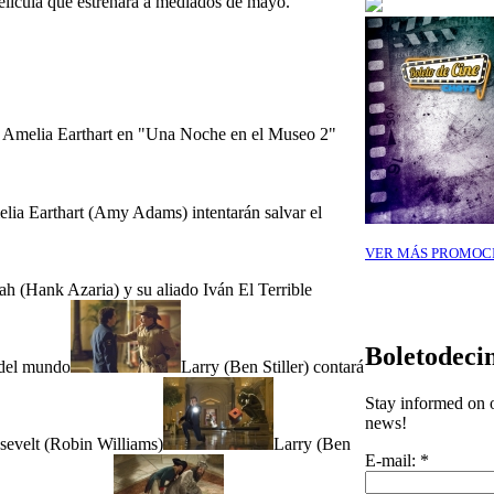
elícula que estrenará a mediados de mayo.
 Amelia Earthart en "Una Noche en el Museo 2"
elia Earthart (Amy Adams) intentarán salvar el
VER MÁS PROMOC
 (Hank Azaria) y su aliado Iván El Terrible
Boletodeci
 del mundo
Larry (Ben Stiller) contará
Stay informed on o
news!
evelt (Robin Williams)
Larry (Ben
E-mail:
*