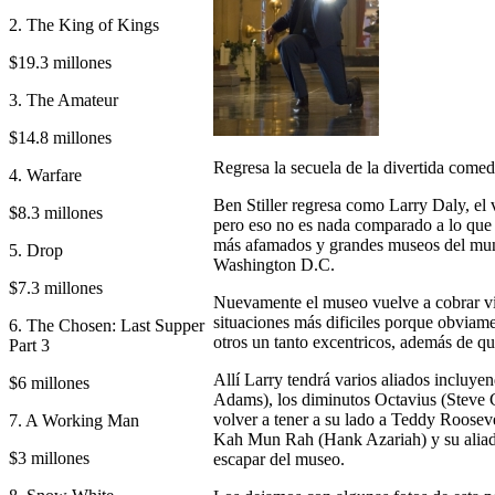
2. The King of Kings
$19.3 millones
3. The Amateur
$14.8 millones
Regresa la secuela de la divertida com
4. Warfare
Ben Stiller regresa como Larry Daly, el 
$8.3 millones
pero eso no es nada comparado a lo que 
más afamados y grandes museos del mun
5. Drop
Washington D.C.
$7.3 millones
Nuevamente el museo vuelve a cobrar vid
situaciones más dificiles porque obviam
6. The Chosen: Last Supper
otros un tanto excentricos, además de que
Part 3
Allí Larry tendrá varios aliados incluye
$6 millones
Adams), los diminutos Octavius (Steve
volver a tener a su lado a Teddy Roosev
7. A Working Man
Kah Mun Rah (Hank Azariah) y su aliado
$3 millones
escapar del museo.