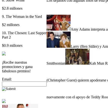
8. Snow White
Los dejamos con algunas fotos de esta p
$2.8 millones
9. The Woman in the Yard
$2 millones
Amy Adams interpreta a
10. The Chosen: Last Supper
Part 2
$0.9 millones
Larry (Ben Stiller) y Am
¡Recibe nuestras
Smithsonian
Kah Mun Rah
promociones y gana
fabulosos premios!
Email:
(Christopher Guest) quieren apoderarse
nuevamente con el apoyo de Teddy Roos