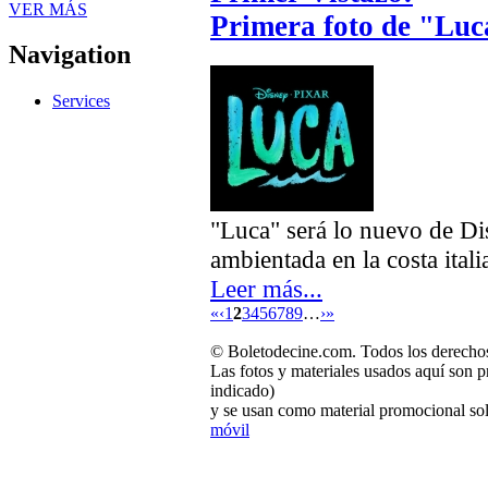
VER MÁS
Primera foto de "Luc
Navigation
Services
"Luca" será lo nuevo de Di
ambientada en la costa itali
Leer más...
«
‹
1
2
3
4
5
6
7
8
9
…
›
»
© Boletodecine.com. Todos los derechos
Las fotos y materiales usados aquí son p
indicado)
y se usan como material promocional sol
móvil