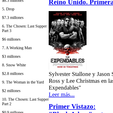
$8.3 millones
Reino Unido. Primer
5. Drop
$7.3 millones
6. The Chosen: Last Supper
Part 3
$6 millones
7. A Working Man
$3 millones
8. Snow White
Sylvester Stallone y Jaso
$2.8 millones
Ross y Lee Christmas en la
9. The Woman in the Yard
Expendables"
$2 millones
Leer más...
10. The Chosen: Last Supper
Part 2
Primer Vistazo:
$0.9 millones