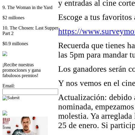
y entradas al cine cor
9. The Woman in the Yard
Escoge a tus favoritos 
$2 millones
10. The Chosen: Last Supper
https://www.surveym
Part 2
$0.9 millones
Recuerda que tienes ha
las 5pm para mandar tu
¡Recibe nuestras
Los ganadores serán co
promociones y gana
fabulosos premios!
Y nos vemos en el cine
Email:
Actualización: debido 
nominada, empezamos d
molestia. Ya arreglada 
25 de enero. Si partici