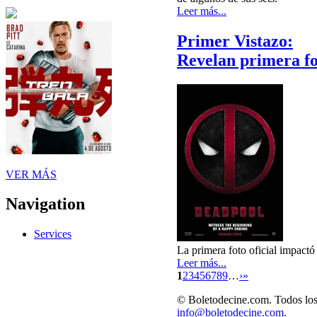
Leer más...
Primer Vistazo:
Revelan primera f
VER MÁS
Navigation
Services
La primera foto oficial impact
Leer más...
1
2
3
4
5
6
7
8
9
…
›
»
© Boletodecine.com. Todos los
info@boletodecine.com
.