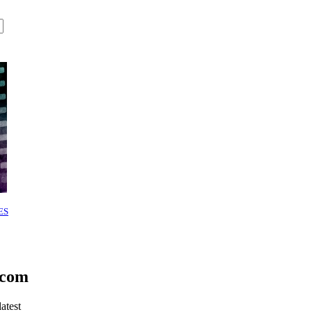
ES
.com
atest