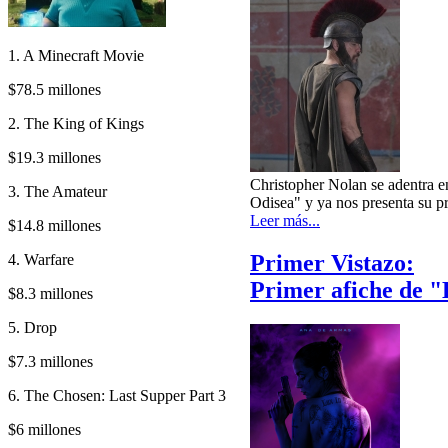
1. A Minecraft Movie
$78.5 millones
2. The King of Kings
$19.3 millones
Christopher Nolan se adentra e
3. The Amateur
Odisea" y ya nos presenta su pr
Leer más...
$14.8 millones
Primer Vistazo:
4. Warfare
Primer afiche de "
$8.3 millones
5. Drop
$7.3 millones
6. The Chosen: Last Supper Part 3
$6 millones