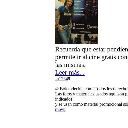
Recuerda que estar pendient
permite ir al cine gratis 
las mismas.
Leer más...
«
‹
1
2
3
4
5
© Boletodecine.com. Todos los derechos
Las fotos y materiales usados aquí son p
indicado)
y se usan como material promocional sol
móvil