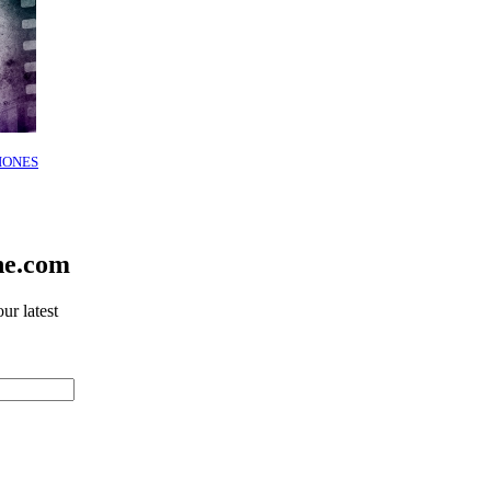
IONES
ne.com
ur latest