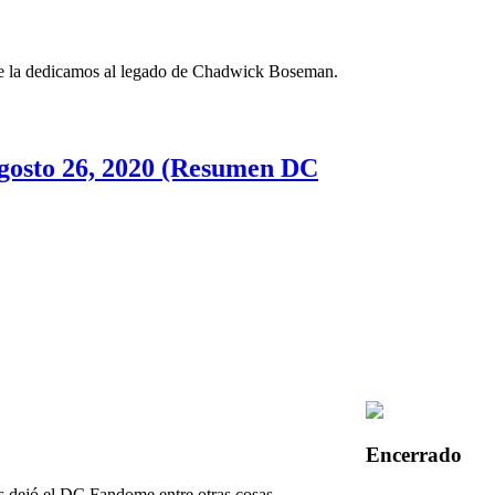
 se la dedicamos al legado de Chadwick Boseman.
agosto 26, 2020 (Resumen DC
Encerrado
s dejó el DC Fandome entre otras cosas.