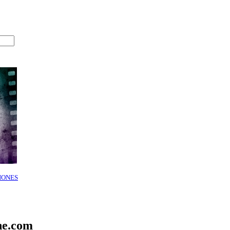
IONES
ne.com