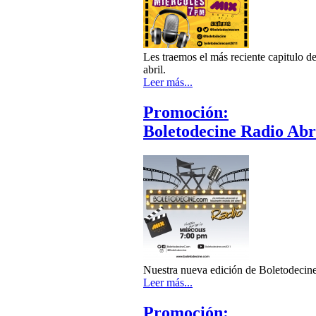
Les traemos el más reciente capitulo d
abril.
Leer más...
Promoción:
Boletodecine Radio Abri
Nuestra nueva edición de Boletodecine R
Leer más...
Promoción: